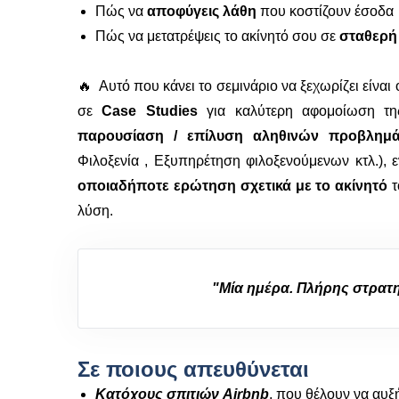
Πώς να
αποφύγεις λάθη
που κοστίζουν έσοδα
Πώς να μετατρέψεις το ακίνητό σου σε
σταθερή
🔥 Αυτό που κάνει το σεμινάριο να ξεχωρίζει είναι
σε
Case Studies
για καλύτερη αφομοίωση τη
παρουσίαση / επίλυση αληθινών
προβλημ
Φιλοξενία , Εξυπηρέτηση φιλοξενούμενων κτλ.), 
οποιαδήποτε ερώτηση σχετικά με το ακίνητό
τ
λύση.
"Μία ημέρα. Πλήρης στρατη
Σε ποιους απευθύνεται
Κατόχους σπιτιών
Airbnb
, που θέλουν να αυξ