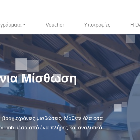
γράμματα
Voucher
Υποτροφίες
Η D
όνια Μίσθωση
ε βραχυχρόνιες μισθώσεις. Μάθετε όλα όσα
 Airbnb μέσα από ένα πλήρες και αναλυτικό