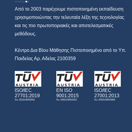
Από το 2003 παρέχουμε πιστοποιημένη εκπαίδευση
χρησιμοποιώντας την τελευταία λέξη της τεχνολογίας
και τις πιο πρωτοποριακές και αποτελεσματικές
μεθόδους.
Κέντρο Δια Βίου Μάθησης Πιστοποιημένο από το Υπ.
Παιδείας Αρ. Αδείας 2100359
ISO/IEC
EN ISO
ISO/IEC
27701:2019
9001:2015
27001:2013
No: 20211240010911
No: 20001240010912
No: 20201240010909