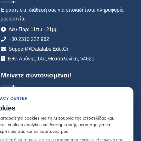
Είμαστε στη διάθεσή σας για οποιαδήποτε πληροφορία
χρειαστείτε
Δευ-Παρ: 11πμ - 21μμ
+30 2310 222 962
Support@datalabs.edu.gr
Εθν. Αμύνης 14α, Θεσσαλονίκη, 54621
Μείνετε συντονισμένοι!
VACY CENTER
Εγγραφή στο Newsletter
okies
παραίτητα cookies για τη λειτουργία της ιστοσελίδας και,
ε, cookies analytics και διαφημιστικής μέτρησης για να
εμπειρία σας και τις καμπάνιες μας.
εχθείτε ή να απορρίψετε τα μη απαραίτητα cookies. Η επιλογή σας