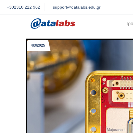
+302310 222 962
support@datalabs.edu.gr
Προ
4/3/2025