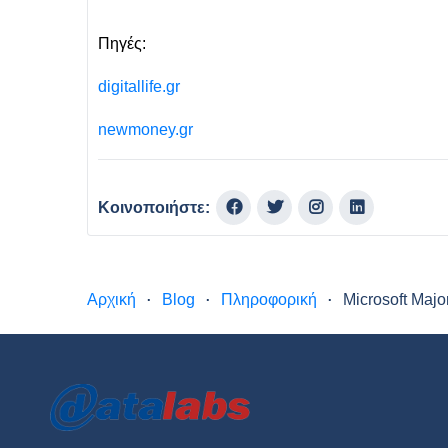
Πηγές:
digitallife.gr
newmoney.gr
Κοινοποιήστε:
Αρχική
Blog
Πληροφορική
Microsoft Maj