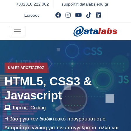
+302310 222 962
support@datalabs.edu.gr
Visit facebook
Visit instagram
Visit youtube
Visit tiktok
Visit Linked
Είσοδος
ΚΑΙ ΕΞ'ΑΠΟΣΤΆΣΕΩΣ
HTML5, CSS3 &
Javascript
Τομέας:
Coding
Η βάση για τον διαδικτυακό προγραμματισμό.
Απαραίτητη γνώση για τον επαγγελματία, αλλά και