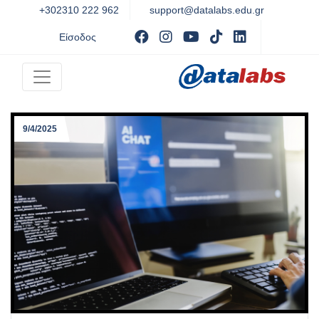
+302310 222 962
support@datalabs.edu.gr
Visit facebook
Visit instagram
Visit youtube
Visit tiktok
Visit Linked
Είσοδος
9/4/2025