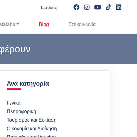
Visit facebook
Visit instagram
Visit youtube
Visit tikto
Visit 
Είσοδος
atalabs
Blog
Επικοινωνία
αφέρουν
Ανά κατηγορία
Γενικά
Πληροφορική
Τουρισμός και Εστίαση
Οικονομία και Διοίκηση