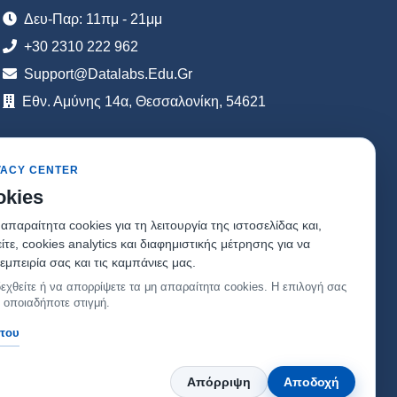
Δευ-Παρ: 11πμ - 21μμ
+30 2310 222 962
Support@datalabs.edu.gr
Εθν. Αμύνης 14α, Θεσσαλονίκη, 54621
Μείνετε συντονισμένοι!
VACY CENTER
okies
παραίτητα cookies για τη λειτουργία της ιστοσελίδας και,
Εγγραφή στο Newsletter
ε, cookies analytics και διαφημιστικής μέτρησης για να
εμπειρία σας και τις καμπάνιες μας.
εχθείτε ή να απορρίψετε τα μη απαραίτητα cookies. Η επιλογή σας
 οποιαδήποτε στιγμή.
ήτου
Απόρριψη
Αποδοχή