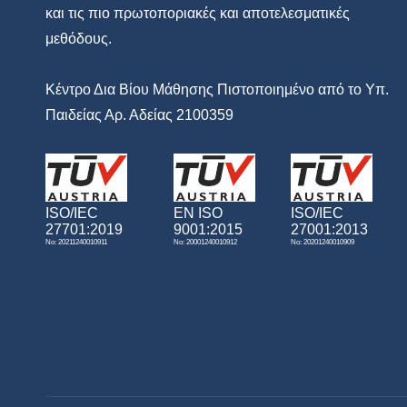
και τις πιο πρωτοποριακές και αποτελεσματικές
μεθόδους.
Κέντρο Δια Βίου Μάθησης Πιστοποιημένο από το Υπ.
Παιδείας Αρ. Αδείας 2100359
ISO/IEC
EN ISO
ISO/IEC
27701:2019
9001:2015
27001:2013
No: 20211240010911
No: 20001240010912
No: 20201240010909