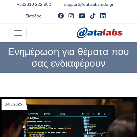
+302310 222 962
support@datalabs.edu.gr
Visit facebook
Visit instagram
Visit youtube
Visit tiktok
Visit Linked
Είσοδος
Ενημέρωση για θέματα που
σας ενδιαφέρουν
24/3/2025